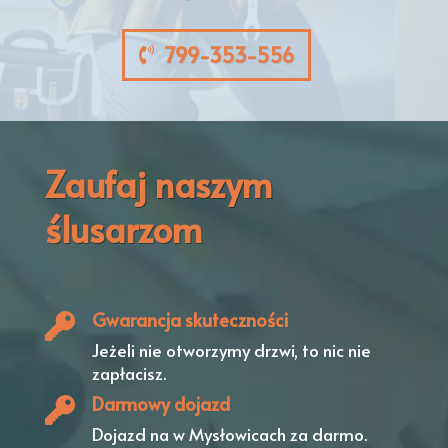
799-353-556
Zaufaj naszym
ślusarzom
Gwarancja skuteczności
Jeżeli nie otworzymy drzwi,
to nic nie
zapłacisz.
Darmowy dojazd
Dojazd na w Mysłowicach
za darmo.