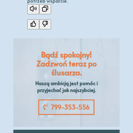
potrzeb wsparcie.
Bądź spokojny!
Zadzwoń teraz po
ślusarza.
Naszą
ambicją
jest pomóc i
przyjechać jak najszybciej.
799-353-556