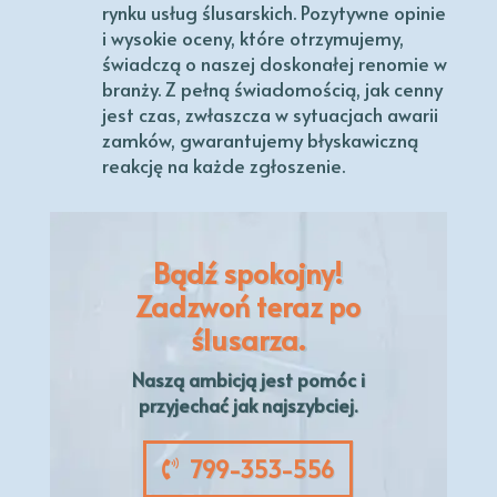
rynku usług ślusarskich. Pozytywne opinie
i wysokie oceny, które otrzymujemy,
świadczą o naszej doskonałej renomie w
branży. Z pełną świadomością, jak cenny
jest czas, zwłaszcza w sytuacjach awarii
zamków, gwarantujemy błyskawiczną
reakcję na każde zgłoszenie.
Bądź spokojny!
Zadzwoń teraz po
ślusarza.
Naszą
ambicją
jest pomóc i
przyjechać jak najszybciej.
799-353-556