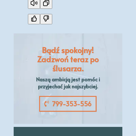
Bądź spokojny!
Zadzwoń teraz po
ślusarza.
Naszą
ambicją
jest pomóc i
przyjechać jak najszybciej.
799-353-556