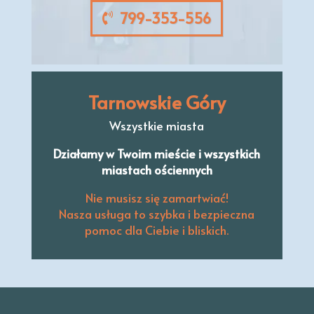
799-353-556
Tarnowskie Góry
Wszystkie miasta
Działamy w Twoim mieście i wszystkich
miastach ościennych
Nie musisz się zamartwiać!
Nasza usługa to szybka i bezpieczna
pomoc dla Ciebie i bliskich.