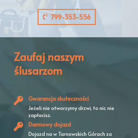
799-353-556
Zaufaj naszym
ślusarzom
Gwarancja skuteczności
Jeżeli nie otworzymy drzwi,
to nic nie
zapłacisz.
Darmowy dojazd
Dojazd na w Tarnowskich Górach
za