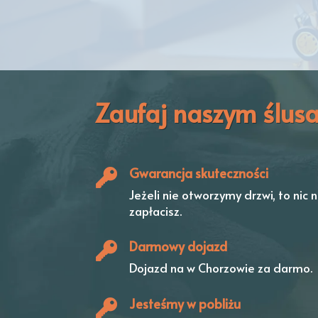
Zaufaj naszym ślus
Gwarancja skuteczności
Jeżeli nie otworzymy drzwi,
to nic n
zapłacisz.
Darmowy dojazd
Dojazd na w Chorzowie
za darmo.
Jesteśmy w pobliżu