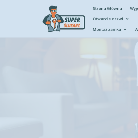
Strona Główna
Wyj
Otwarcie drzwi
Montaż zamka
A