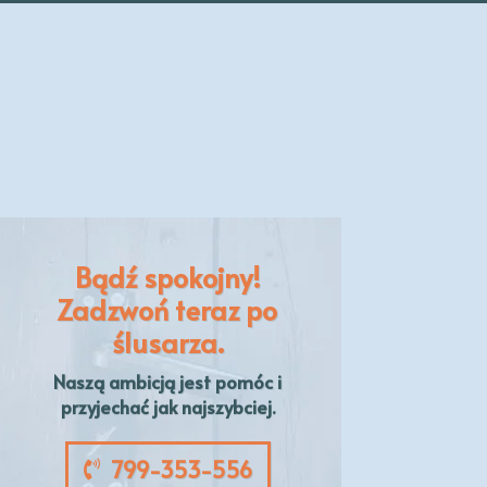
Bądź spokojny!
Zadzwoń teraz po
ślusarza.
Naszą
ambicją
jest pomóc i
przyjechać jak najszybciej.
799-353-556