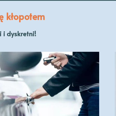
ię kłopotem
 i dyskretni!