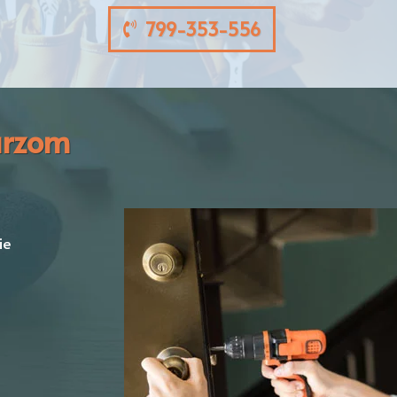
799-353-556
arzom
ie