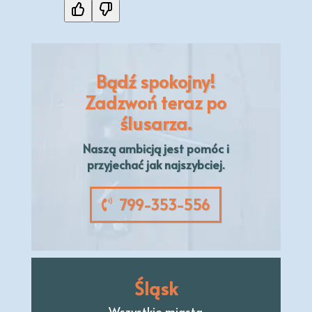
Bądź spokojny!
Zadzwoń teraz po
ślusarza.
Naszą
ambicją
jest pomóc i
przyjechać jak najszybciej.
799-353-556
Śląsk
Wszystkie miasta