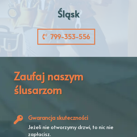
Śląsk
799-353-556
Zaufaj naszym
ślusarzom
Gwarancja skuteczności
Jeżeli nie otworzymy drzwi,
to nic nie
zapłacisz.