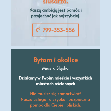
ślusarza.
Naszą
ambicją
jest pomóc i
przyjechać jak najszybciej.
799-353-556
Bytom i okolice
Miasta Śląska
Działamy w Twoim mieście i wszystkich
miastach ościennych
Nie musisz się zamartwiać!
Nasza usługa to szybka i bezpieczna
pomoc dla Ciebie i bliskich.