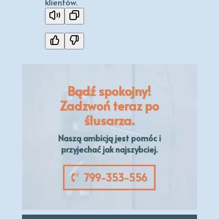
klientów.
Bądź spokojny!
Zadzwoń teraz po
ślusarza.
Naszą
ambicją
jest pomóc i
przyjechać jak najszybciej.
799-353-556