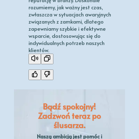
reputację w branży. Doskonale
rozumiemy, jak ważny jest czas,
zwłaszcza w sytuacjach awaryjnych
związanych z zamkami, dlatego
zapewniamy szybkie i efektywne
wsparcie, dostosowując się do
indywidualnych potrzeb naszych
klientów.
Bądź spokojny!
Zadzwoń teraz po
ślusarza.
Naszą
ambicją
jest pomóc i