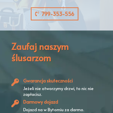
799-353-556
Zaufaj naszym
ślusarzom
Gwarancja skuteczności
Jeżeli nie otworzymy drzwi,
to nic nie
zapłacisz.
Darmowy dojazd
Dojazd na w Bytomiu
za darmo.