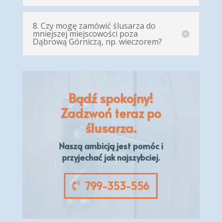
8. Czy mogę zamówić ślusarza do
mniejszej miejscowości poza
Dąbrową Górniczą, np. wieczorem?
Bądź spokojny!
Zadzwoń teraz po
ślusarza.
Naszą
ambicją
jest pomóc i
przyjechać jak najszybciej.
799-353-556