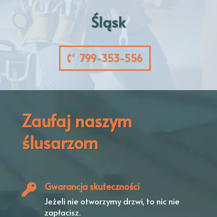
Śląsk
799-353-556
Zaufaj naszym
ślusarzom
Gwarancja skuteczności
Jeżeli nie otworzymy drzwi,
to nic nie
zapłacisz.